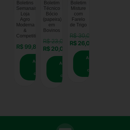
Boletins
Boletim
Boletim
Semanais
Técnico
Misture
Loja
Bócio
com
Agro
(papeira)
Farelo
Moderna
em
de Trigo
&
Bovinos
R$
30,00
Competitiva
R$
23,00
R$
26,00
R$
99,84
R$
20,00
Adicionar
Adicionar
Adicionar
ao
ao
ao
carrinho
carrinho
carrinho