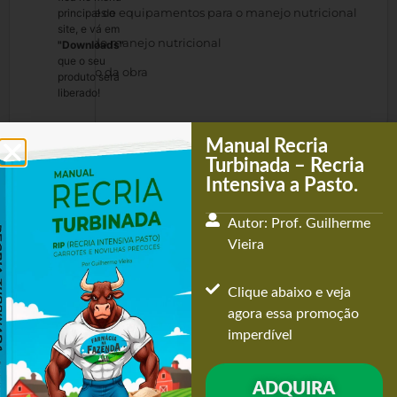
3.Instalações e equipamentos para o manejo nutricional
principal do
site, e vá em
4. Rotinas do manejo nutricional
"Downloads"
que o seu
5.Conclusão da obra
produto será
liberado!
Gostou
Manual Recria
do
Turbinada – Recria
conteúdo?
Intensiva a Pasto.
Compartilhe
agora
Autor: Prof. Guilherme
com
Vieira
seus
amigos...
Clique abaixo e veja
agora essa promoção
imperdível
ADQUIRA