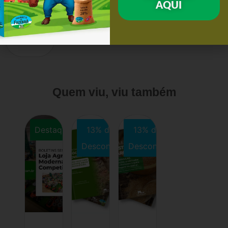
AQUI
Quem viu, viu também
Destaque
13% de
13% de
Desconto
Desconto