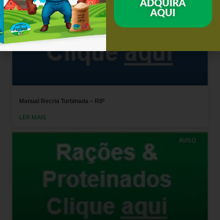
ADQUIRA
AQUI
Manual Recria Turbinada – RIP
LER MAIS
AVISO