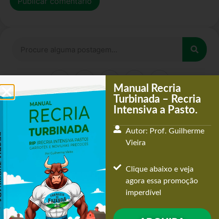
Alternative:
Manual Recria
Turbinada – Recria
Intensiva a Pasto.
Acompanhe os
Comentários recentes
Autor: Prof. Guilherme
Vieira
Clique abaixo e veja
Acompanhe as
agora essa promoção
Postagens recentes
imperdível
AVISO