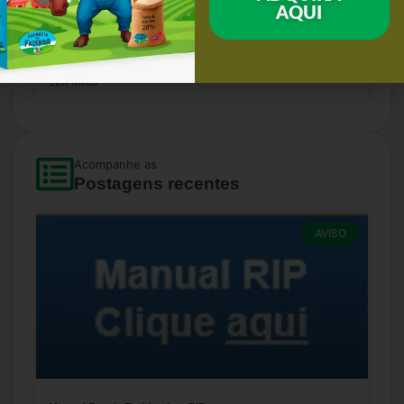
AQUI
Curso entendendo os produtos veterinários para lojas agro
& Pet Shops (ao vivo e on line)
LER MAIS
Acompanhe as
Postagens recentes
AVISO