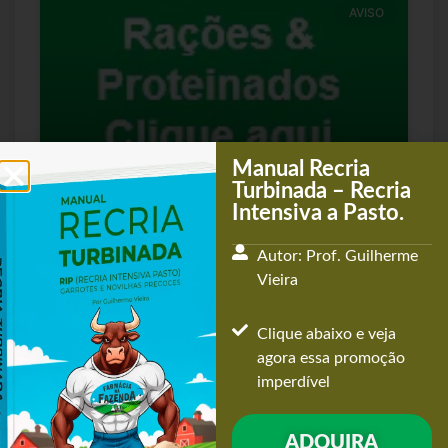
AVISO
Manual Recria
Turbinada – Recria
Manual Rações e Proteinados para Semiconfinamento, RIP
Intensiva a Pasto.
& TIP
LER MAIS
Autor: Prof. Guilherme
Vieira
AVISO
Clique abaixo e veja
agora essa promoção
imperdível
ADQUIRA