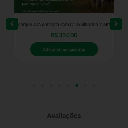
rme Vieira
Mentoria para lojas Agropecuárias – (Kit balcão
para lojas Agropecuárias)
Leia mais
Avaliações