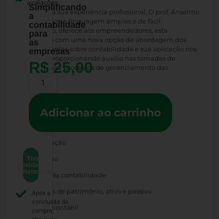
avaliações
Simplificando
Baseado na sua experiência profissional, O prof. Anselmo
a
através de uma linguagem simples e de fácil
contabilidade
assimilação, oferece aos empreendedores, esta
para
publicação com uma nova opção de abordagem dos
as
conhecimentos sobre contabilidade e sua aplicação nos
empresas
negócios proporcionando auxílio nas tomadas de
R$
25,00
decisão e nos processos de gerenciamento das
empresas.
Alternative:
Ano: 2023
Autor: Prof. Ms.C. Anselmo Montes Teixeira
Adicionar ao carrinho
Capítulos:
1.Apresentação
Tirar
2,Introdução
dúvidas no
Whatssapp
3.Funções da contabilidade
4.Conceitos de patrimônio, ativo e passivo
Após a
conclusão da
5.Processo contábil
compra,