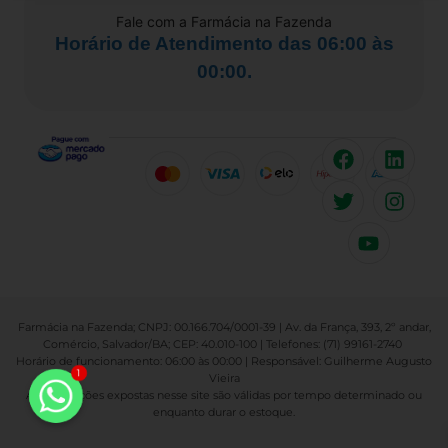
Fale com a Farmácia na Fazenda
Horário de Atendimento das 06:00 às
00:00.
Farmácia na Fazenda; CNPJ: 00.166.704/0001-39 | Av. da França, 393, 2º andar,
Comércio, Salvador/BA; CEP: 40.010-100 | Telefones: (71) 99161-2740
Horário de funcionamento: 06:00 às 00:00 | Responsável: Guilherme Augusto
1
Vieira
As promoções expostas nesse site são válidas por tempo determinado ou
enquanto durar o estoque.