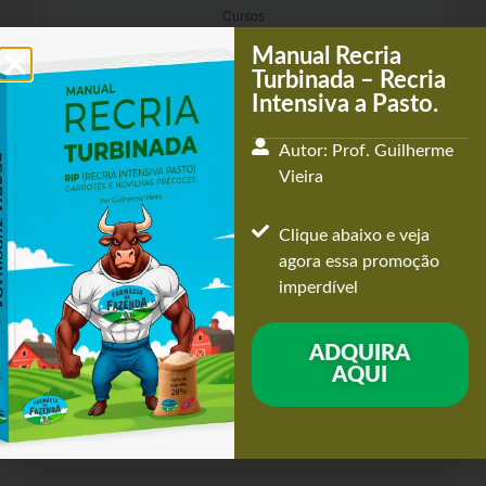
Cursos
R$
570,00
Manual Recria
Turbinada – Recria
Adicionar ao carrinho
Intensiva a Pasto.
Autor: Prof. Guilherme
Vieira
Clique abaixo e veja
agora essa promoção
imperdível
ENTRE EM CONTATO COMIGO!
ADQUIRA
CLIQUE AQUI AGORA!
AQUI