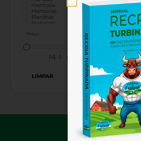
Programa
mentoria
Lojas 
Mentorias
Planilhas
Protocolo
Protocolo-Ebook
L
Preço
Protocolo-InstaAgro
Tirar Dúvidas
Treinamentos
Videoaulas
R$
-
LIMPAR
ENTRE EM 