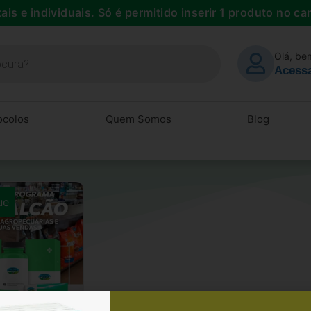
ais e individuais. Só é permitido inserir 1 produto no ca
Olá, be
Acessa
ocolos
Quem Somos
Blog
ue