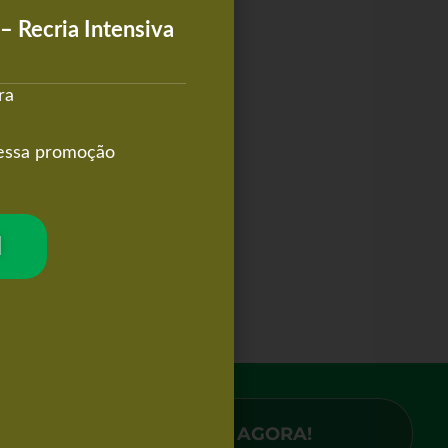
– Recria Intensiva
ra
 essa promoção
I
CLIQUE AQUI AGORA!