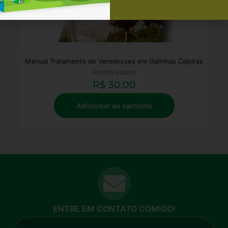
Manual Tratamento de Verminoses em Galinhas Caipiras
Galinha Caipira
R$
30,00
Adicionar ao carrinho
ENTRE EM CONTATO COMIGO!