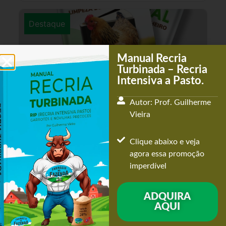
Destaque
Manual Recria
Turbinada – Recria
Intensiva a Pasto.
Autor: Prof. Guilherme
Manual Limpeza de Galinheiros – Galinha caipira – Como
Vieira
fazer?
Dia a Dia
R$
30,00
Clique abaixo e veja
agora essa promoção
Adicionar ao carrinho
imperdível
ADQUIRA
Destaque
AQUI